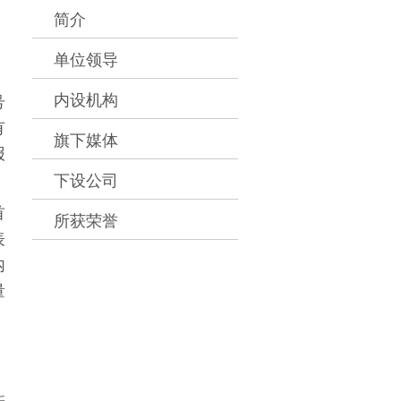
简介
单位领导
内设机构
号
有
旗下媒体
报
下设公司
首
所获荣誉
表
内
量