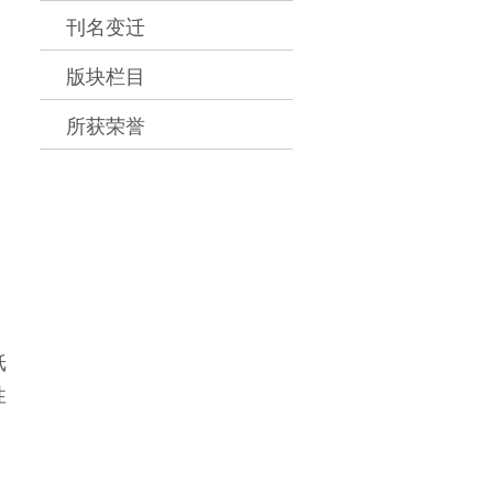
刊名变迁
版块栏目
所获荣誉
纸
性