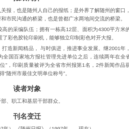
机关报，也是随州人自己的报纸；是外界了解随州的窗口
府和市民沟通的桥梁，也是曾都广水两地间交流的桥梁。
高的采编队伍；拥有一栋高12层、面积为4300平方米
置了彩色胶轮印刷机，能够独立印制彩色对开大报。
打造新闻精品， 与时俱进，推进事业发展。继2001年
为全国百家地方报社管理先进单位之后，连续两年在全
位”，印刷质量被评为全省市州报第1名，2件新闻作品
得“随州市最佳文明单位称号”。
读者对象
干部、职工和基层干部群众。
刊名变迁
97年） 《随州日报》（1997年——现在）