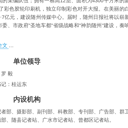
的采编队伍；拥有一栋高12层、面积为4300平方米的
置了彩色胶轮印刷机，独立印制彩色对开大报。在美丽的
·7亿元，建设随州传媒中心。届时，随州日报社将以崭
委、市政府"圣地车都"省级战略和"神韵随州"建设，奏
全文
…
单位领导
罗 毅
书记：桂运东
内设机构
记者部、摄影部、副刊部、科教部、专刊部、广告部、群
辑部、随县记者站、广水市记者站、曾都区记者站。