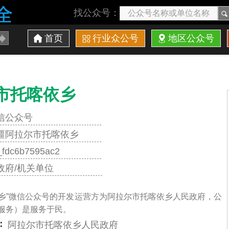
找公众号：
首页
行业众公号
地区公众号
市托喀依乡
信公众号
疆阿拉尔市托喀依乡
_fdc6b7595ac2
政府/机关单位
依乡”微信公众号的开发运营方为阿拉尔市托喀依乡人民政府，公
/服务）是服务于民。
：
阿拉尔市托喀依乡人民政府