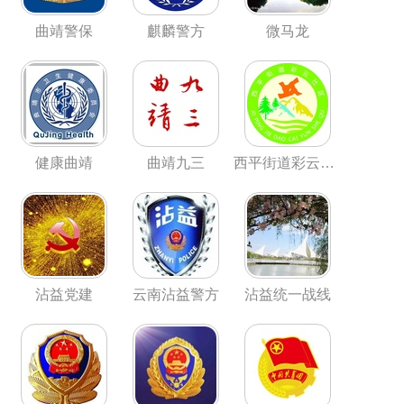
曲靖警保
麒麟警方
微马龙
健康曲靖
曲靖九三
西平街道彩云社区
沾益党建
云南沾益警方
沾益统一战线