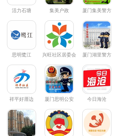
活力石塘
集美户政
厦门集美警方
思明鹭江
兴旺社区居委会
厦门湖里警方
祥平好厝边
厦门思明公安
今日海沧