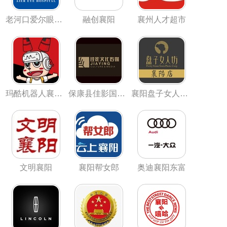
老河口爱尔眼科医院
融创襄阳
襄州人才超市
玛酷机器人襄州校区
保康县佳影国际影城
襄阳盘子女人坊摄影
文明襄阳
襄阳帮女郎
奥迪襄阳东富