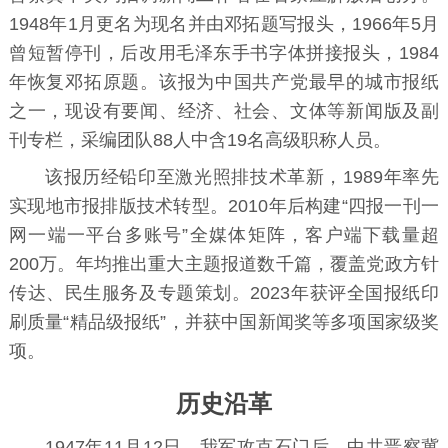
1948年1月更名为现名并由邓拓题写报头，1966年5月
曾短暂停刊，后改用毛泽东手书字体拼接报头，1984
年恢复邓拓原题。该报为中国共产党最早的城市报纸
之一，现设有要闻、经济、社会、文体等新闻版及副
刊专栏，采编团队88人中含19名高级职称人员。
该报历经铅印至激光照排技术革新，1989年率先
实现地市报排版技术转型。2010年后构建“四报一刊一
网一端一平台多账号”全媒体矩阵，客户端下载量超
200万。年均推出重大主题报道数千篇，覆盖党政方针
传达、民生服务及专题策划。2023年获评全国报纸印
刷质量“精品级报纸”，并获中国新闻奖等多项国家级奖
项。
历史沿革
1947年11月12日，我军攻克
石门
后，中共晋察冀