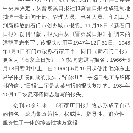
中央局决定，从
晋察冀日报
社和冀晋日报社成建制地
抽调一批新闻干部、管理人员、电务人员、印刷工人
到新解放的
石门市
创办城市报纸。11月18日《新石门
日报》创刊出版，
报头
由从《晋察冀日报》抽调来的
洪群同志书写，该报头使用至1947年12月31日。1948
年1月1日石门市改称石家庄市，同日《新石门日报》
更名为《石家庄日报》，
邓拓
同志题写报名，1966年5
月18日暂时中止。自1966年5月19日起使用毛泽东主
席字体拼凑而成的报头，“石家庄”三字选自毛主席给陈
郁的信，“日报”二字是从某省报的报头复制的。1984年
10月1日恢复邓拓同志题写的报头。
创刊50余年来，《石家庄日报》逐步形成了自己
的特色，成为集政策性、权威性、指导性、群众性、
服务性于一体的综合性地方
党报
。