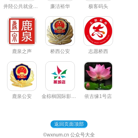
井陉公共就业云平台
廉洁裕华
极客码头
鹿泉之声
桥西公安
志愿桥西
鹿泉公安
金棕榈国际影城藁城店
依古缘1号店
返回页面顶部
©wxnum.cn 公众号大全