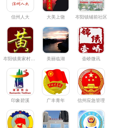
信州人大
大美上饶
岑阳镇铺前社区
岑阳镇黄家村民委员会
美丽临湖
壶峤微讯
印象碧溪
广丰青年
信州应急管理