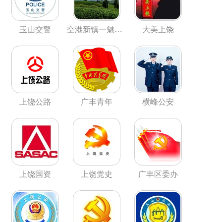
玉山交警
空港新镇一魅力尊桥
大美上饶
上饶公路
广丰青年
横峰公安
上饶国资
上饶党史
广丰区委办