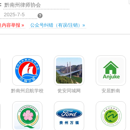
：
黔南州律师协会
2025-7-5
良内容举报 »
公众号纠错（有误/注销）»
黔南州启航学校
瓮安同城网
安居黔南