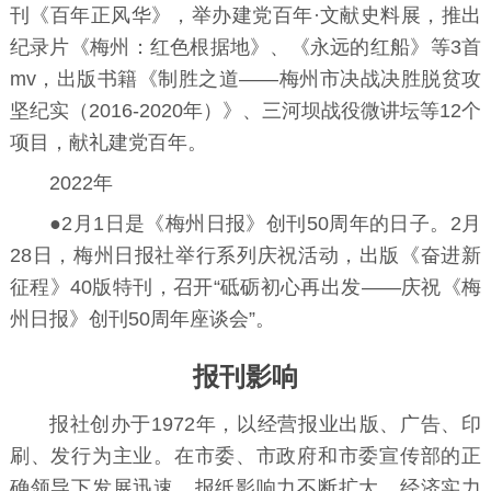
刊《百年正风华》，举办建党百年·文献史料展，推出
纪录片《梅州：红色根据地》、《永远的红船》等3首
mv，出版书籍《制胜之道——梅州市决战决胜脱贫攻
坚纪实（2016-2020年）》、三河坝战役微讲坛等12个
项目，献礼建党百年。
2022年
●2月1日是《梅州日报》创刊50周年的日子。2月
28日，梅州日报社举行系列庆祝活动，出版《奋进新
征程》40版特刊，召开“砥砺初心再出发——庆祝《梅
州日报》创刊50周年座谈会”。
报刊影响
报社创办于1972年，以经营报业出版、
广告
、
印
刷
、发行为主业。在市委、市政府和市委宣传部的正
确领导下发展迅速，报纸影响力不断扩大，经济实力