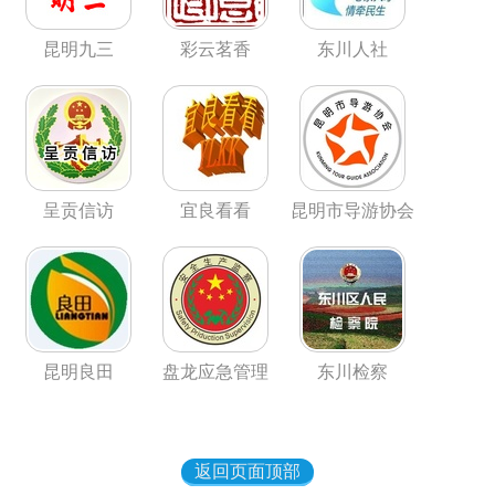
昆明九三
彩云茗香
东川人社
呈贡信访
宜良看看
昆明市导游协会
昆明良田
盘龙应急管理
东川检察
返回页面顶部