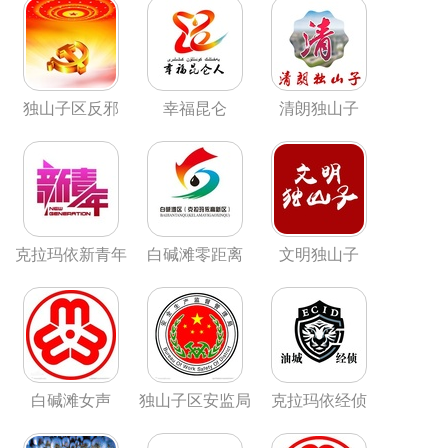
独山子区反邪
幸福昆仑
清朗独山子
克拉玛依新青年
白碱滩零距离
文明独山子
白碱滩女声
独山子区安监局
克拉玛依经侦