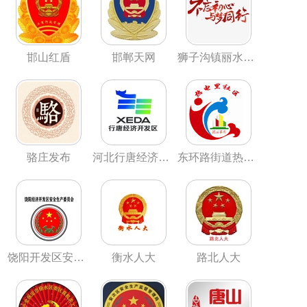
邯山红盾
邯郸天网
狮子沟镇丽水社区居委会
骆庄发布
河北行唐经济开发区
东环路街道热电里社区
饶阳开发区安委会
衡水人大
路北人大