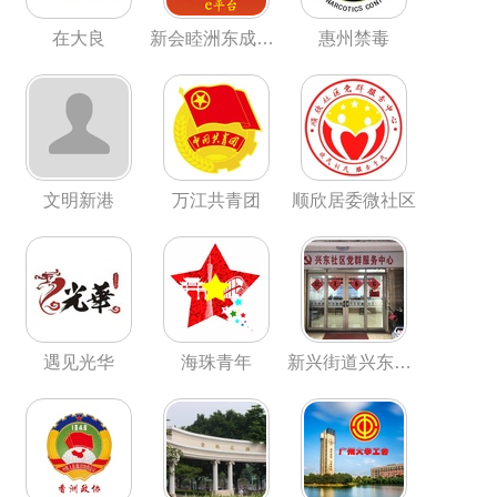
在大良
新会睦洲东成村委会
惠州禁毒
文明新港
万江共青团
顺欣居委微社区
遇见光华
海珠青年
新兴街道兴东社区