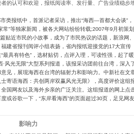
读者的认可和欢迎，报纸阅读率、发行量、广告业绩稳步
省都市类报纸中，
首派
记者采访，推出“海西—首都大会谈”，
家常”等独家新闻，被各大网站纷纷转载;2007年9月初策
17篇贴近市民的小故事，成为了市民热议的话题，新浪网
福建省报刊阅评小组表扬，省内报纸迎接党的17大宣传
“最具有特色”，选材贴切，点评入理，可读性强，起了暖
西·风光无限”大型系列报道，该报采访团前往台湾，深入
和意见，展现海西在台湾的辐射力和影响力。中新社在文
人士寄语海西：共创两岸双赢风光无限》，高度评价这组
、全国网友以及海外乡亲的广泛关注。这组报道的网上点
度或谷歌一下，“东岸看海西”的页面超过30页，足见网
影响力