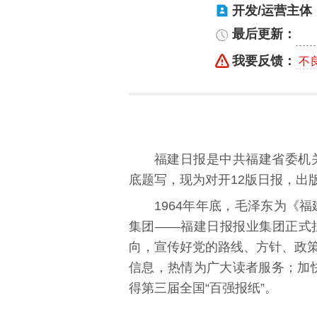
开发/运营主体
最后更新：
我要反馈：
不
福建日报是中共福建省委机关报
底题写，现为对开12版日报，出
1964年年底，
毛泽东
为《福
集团——
福建日报报业集团
正式
向，宣传好党的路线、方针、政
信息，热情为广大读者服务；加
得第三届全国“百强报纸”。