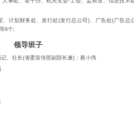
、人事处、老干办、机关党委·工会、监察室、信息技术
、计划财务处、发行处(发行总公司)、广告处(广告总
等6个;
领导班子
记、社长(省委宣传部副部长兼)：
蔡小伟
福
胜