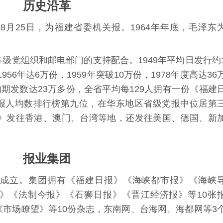
历史沿革
年8月25日，为福建省委机关报。1964年年底，毛泽东
级党组织和邮电部门的支持配合。1949年平均日发行约
956年达6万份，1959年突破10万份，1978年度高达36
均期发数达23万多份，全省平均每129人拥有一份《福建
报人均数排行榜第九位，在华东地区省级党报中位居第
报》发往香港、澳门、台湾等地，还发往美国、德国、新
报业集团
团
成立。集团拥有《福建日报》《
海峡都市报
》《
海峡
》《
法制今报
》《
石狮日报
》《
晋江经济报
》等10张
《
市场瞭望
》等10份杂志，
东南网
、
台海网
、
海都网
等3