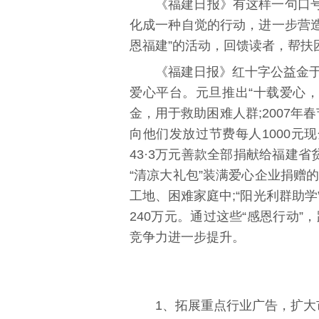
《福建日报》有这样一句口号
化成一种自觉的行动，进一步营造
恩福建”的活动，回馈读者，帮扶
《福建日报》红十字公益金
爱心平台。元旦推出“十载爱心，
金，用于救助困难人群;2007年
向他们发放过节费每人1000元
43·3万元善款全部捐献给福建省
“清凉大礼包”装满爱心企业捐赠
工地、困难家庭中;“阳光
利群
助学
240万元。通过这些“感恩行动
竞争力进一步提升。
1、拓展重点行业广告，扩大