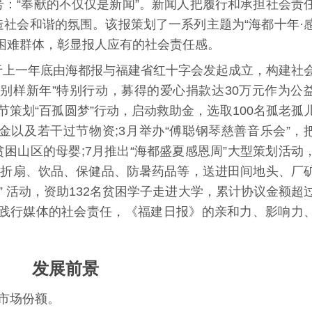
：“奉献的不仅仅是新闻”。新闻人把履行和承担社会责
社会和谐的氛围。该报策划了一系列主题为“海都十年·
困难群体，彰显报人应有的社会责任感。
于上一年底由海都报与
福建省红十字会
发起成立，构建社
别样新年”特别行动，募得的爱心捐款达30万元作为公
春节策划“百孤圆梦”行动，启动救助金，选取100名孤老孤
现金以及若干过节物资;3月举办“傅聪钢琴慈善音乐会”，
贫困山区的母婴;7月推出“海都盛夏感恩周”大型策划活动
的折扇、饮品、保健品、防暑药品等，送进田间地头、厂
” 活动，资助132名贫困学子走进大学，累计协议金额超
”，践行媒体的社会责任，《福建日报》的亲和力、影响力
发展前景
市场份额。