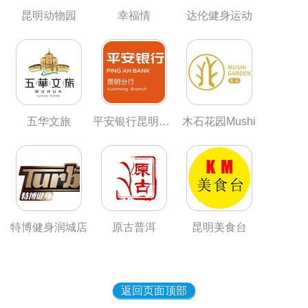
昆明动物园
幸福情
达伦健身运动
五华文旅
平安银行昆明分行
木石花园Mushi
特博健身润城店
原古普洱
昆明美食台
返回页面顶部