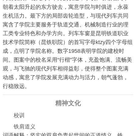
朝着太阳升起的东方驶去，寓意学院与时俱进，永葆
生机活力。最下方的局部齿轮造型，与现代列车共同
寓含了学院主要服务于轨道交通、机械制造行业的理
工类专业特色和办学方向。列车车窗是昆明铁道职业
技术学院简称（昆铁职院）的首写字母ktzy四个字母组
成，点明了学院名称。数字1958表明学院的建校时
间。图案中的校名采用“行楷”字体，充盈饱满、流畅美
观，与飞驰的现代列车相得益彰，使得整个图案充满
动感，寓意了学院发展充满动力与活力，朝气蓬勃，
行稳致远。
精神文化
校训
铁肩道义
词语解释：坚实的双肩负责起世间的正道情义。铁